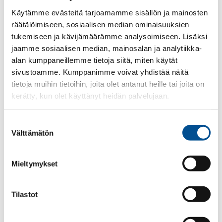
Käytämme evästeitä tarjoamamme sisällön ja mainosten
räätälöimiseen, sosiaalisen median ominaisuuksien
tukemiseen ja kävijämäärämme analysoimiseen. Lisäksi
jaamme sosiaalisen median, mainosalan ja analytiikka-
Rahjan Huolinta Oy
alan kumppaneillemme tietoja siitä, miten käytät
Chief Executive Officer
sivustoamme. Kumppanimme voivat yhdistää näitä
Leena Rahja: +358 20 7769362
tietoja muihin tietoihin, joita olet antanut heille tai joita on
Email: firstname.lastname(at)rahjanhuolinta.fi
kerätty, kun olet käyttänyt heidän palvelujaan.
Duty Agency Phone: +358 400 667847
Email: agency(at)rahjanhuolinta.fi
Suostumuksen
Välttämätön
valinta
Oy Galea Shipping Ab
Ship agency services 24h/7d
Duty Agency Phone: +358 20 777 1315
Mieltymykset
Email: agency.kalajoki(at)galeashipping.com
Tilastot