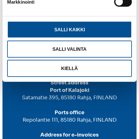
Markkinointi
SALLI KAIKKI
SALLI VALINTA
Port of Kalajoki Ltd
Business ID: 2661489–5
KIELLÄ
Street address
Port of Kalajoki
Satamatie 395, 85180 Rahja, FINLAND
Ports office
Repolantie 111, 85180 Rahja, FINLAND
Address for e-invoices