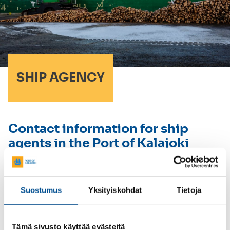
SHIP AGENCY
Contact information for ship
agents in the Port of Kalajoki
In the Port of Kalajoki, there are two operators
responsible for ship agency. The operators
provide the services required to ensure port visits
Suostumus
Yksityiskohdat
Tietoja
are smooth and without delay. Read more about
the services in sections
Cargo handling
and
Ship
services
.
Tämä sivusto käyttää evästeitä