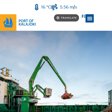
16 °C
5.56 m/s
FI