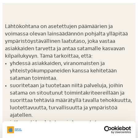
Lähtökohtana on asetettujen päämäärien ja
voimassa olevan lainsäädännön pohjalta ylläpitää
ympäristöystävällinen laatutaso, joka vastaa
asiakkaiden tarvetta ja antaa satamalle kasvavan
kilpailukyvyn. Tämä tarkoittaa, että:
yhdessä asiakkaiden, viranomaisten ja
yhteistyökumppaneiden kanssa kehitetään
sataman toimintaa.
suoritetaan ja tuotetaan niitä palveluja, joihin
satama on sitoutunut toimintakriteereillään ja
suorittaa tehtäviä määrätyllä tavalla tehokkuutta,
luotettavuutta, turvallisuutta ja ympäristöä
ajatellen.
jatkuvasti koulutetaan ja kannustetaan
henkilökuntaa ja organisaatiota kehittymään niin,
että tarvittavat resurssit ja se tietotaito, jota