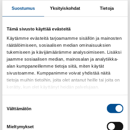
tarvitaan laatutason ja kilpailukyvyn
Suostumus
Yksityiskohdat
Tietoja
ylläpitämiseen on käytettävissä.
avoimesti informoidaan henkilökuntaa,
asiakkaita, viranomaisia, sidosryhmiä ja yleisöä
Tämä sivusto käyttää evästeitä
sataman toiminnasta.
Käytämme evästeitä tarjoamamme sisällön ja mainosten
varmistetaan henkilökunnan työympäristön
räätälöimiseen, sosiaalisen median ominaisuuksien
turvallisuus todenmukaisen riskiarvioinnin
tukemiseen ja kävijämäärämme analysoimiseen. Lisäksi
perusteella.
jaamme sosiaalisen median, mainosalan ja analytiikka-
jatkuvasti mitataan toiminnan laatutasoa ja
alan kumppaneillemme tietoja siitä, miten käytät
kilpailukykyä asiakaspalautteiden,
sivustoamme. Kumppanimme voivat yhdistää näitä
poikkeavuusraporttien, benchmarkingin,
tietoja muihin tietoihin, joita olet antanut heille tai joita on
talouden seurannan ja sisäisen auditoinnin
kerätty, kun olet käyttänyt heidän palvelujaan.
kautta.
varaudutaan ennakolta minimoimaan toiminnan
Suostumuksen
häiriöt, uhat ja riskit.
Välttämätön
valinta
estetään ympäristön pilaantuminen toiminnan
jatkuvalla parantamisella sekä ympäristöön
liittyvää lainsäädäntöä ja vaatimuksia
Mieltymykset