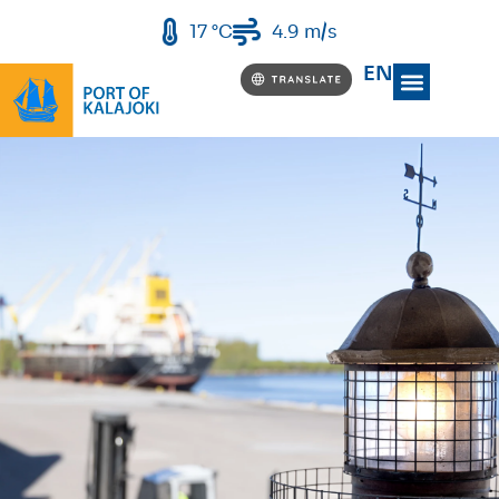
17 °C
4.9 m/s
EN