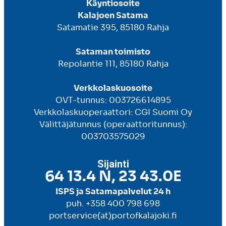
Käyntiosoite
Kalajoen Satama
Satamatie 395, 85180 Rahja
Sataman toimisto
Repolantie 111, 85180 Rahja
Verkkolaskuosoite
OVT-tunnus: 003726614895
Verkkolaskuoperaattori: CGI Suomi Oy
Välittäjätunnus (operaattoritunnus):
003703575029
Sijainti
64 13.4 N, 23 43.0E
ISPS ja Satamapalvelut 24 h
puh. +358 400 798 698
portservice(at)portofkalajoki.fi