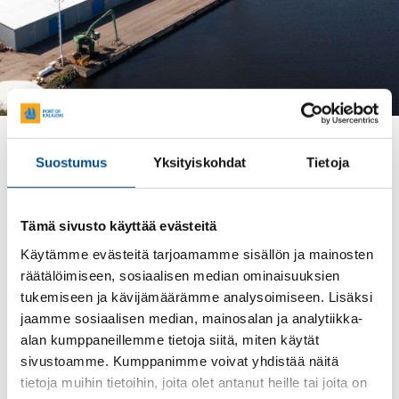
YRITYSPUISTO
Suostumus
Yksityiskohdat
Tietoja
Kalajoen satamassa on tilaa
Tämä sivusto käyttää evästeitä
yrityksellesi kasvulle
Käytämme evästeitä tarjoamamme sisällön ja mainosten
Kalajoen sataman yrityspuistossa toimii tällä
räätälöimiseen, sosiaalisen median ominaisuuksien
hetkellä 15 yritystä, jotka voivat hyödyntää
tukemiseen ja kävijämäärämme analysoimiseen. Lisäksi
toistensa palveluita ja muodostaa vahvan
jaamme sosiaalisen median, mainosalan ja analytiikka-
paikallisen arvoketjun. Tervetuloa menestyjien
alan kumppaneillemme tietoja siitä, miten käytät
joukkoon!
sivustoamme. Kumppanimme voivat yhdistää näitä
tietoja muihin tietoihin, joita olet antanut heille tai joita on