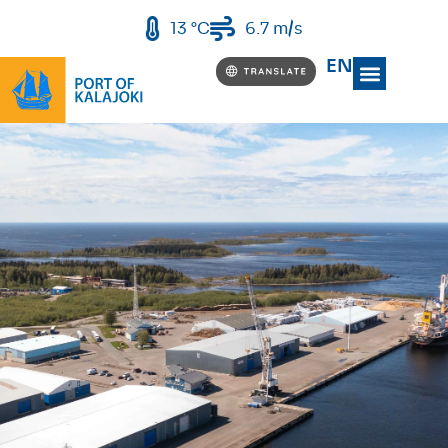
13 °C
6.7 m/s
EN