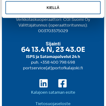
KIELLÄ
Verkkolaskuosoite
OVT-tunnus: 003726614895
Verkkolaskuoperaattori: CGI Suomi Oy
Välittäjätunnus (operaattoritunnus):
003703575029
Sijainti
64 13.4 N, 23 43.0E
ISPS ja Satamapalvelut 24 h
puh. +358 400 798 698
portservice(at)portofkalajoki.fi
Kalajoen sataman esite
Tietosuojaseloste